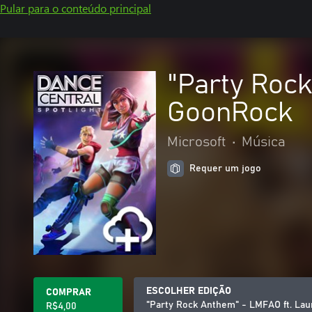
Pular para o conteúdo principal
"Party Roc
GoonRock
Microsoft
•
Música
Requer um jogo
ESCOLHER EDIÇÃO
COMPRAR
"Party Rock Anthem" - LMFAO ft. La
R$4,00