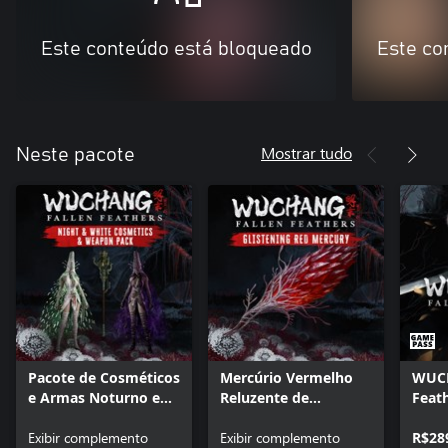
Este conteúdo está bloqueado
Este co
Mostrar tudo
Neste pacote
Pacote de Cosméticos
Mercúrio Vermelho
WUCH
e Armas Noturno e
Reluzente de
Feat
Branco de
WUCHANG: Fallen
WUCHANG: Fallen
Exibir complemento
Feathers
Exibir complemento
R$28