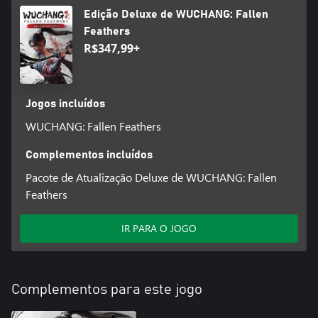
pelos aliados em quem decides confiar.
Edição Deluxe de WUCHANG: Fallen
Mergulha numa aventura inesquecível com uma história
Feathers
envolvente, um sistema de combate dinâmico e visuais
R$347,99+
deslumbrantes numa terra assolada pelo caos e pela morte.
Conseguirás revelar os segredos da maldição de Wuchang e
restaurar a paz a Shu ou perecerás diante dos seus horrores? O
destino desta terra está nas tuas mãos.
Jogos incluídos
WUCHANG: Fallen Feathers
Complementos incluídos
Pacote de Atualização Deluxe de WUCHANG: Fallen
Feathers
IR PARA O JOGO
Complementos para este jogo