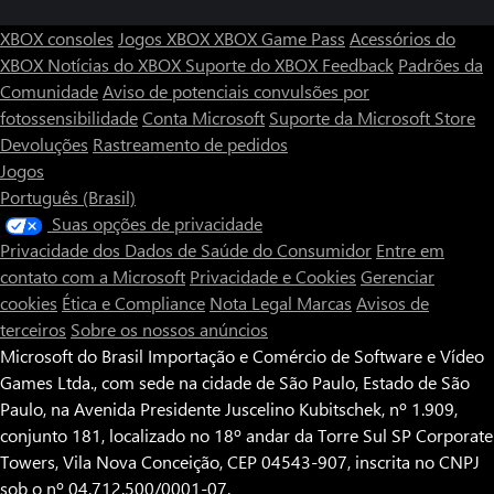
XBOX consoles
Jogos XBOX
XBOX Game Pass
Acessórios do
XBOX
Notícias do XBOX
Suporte do XBOX
Feedback
Padrões da
Comunidade
Aviso de potenciais convulsões por
fotossensibilidade
Conta Microsoft
Suporte da Microsoft Store
Devoluções
Rastreamento de pedidos
Jogos
Português (Brasil)
Suas opções de privacidade
Privacidade dos Dados de Saúde do Consumidor
Entre em
contato com a Microsoft
Privacidade e Cookies
Gerenciar
cookies
Ética e Compliance
Nota Legal
Marcas
Avisos de
terceiros
Sobre os nossos anúncios
Microsoft do Brasil Importação e Comércio de Software e Vídeo
Games Ltda., com sede na cidade de São Paulo, Estado de São
Paulo, na Avenida Presidente Juscelino Kubitschek, nº 1.909,
conjunto 181, localizado no 18º andar da Torre Sul SP Corporate
Towers, Vila Nova Conceição, CEP 04543-907, inscrita no CNPJ
sob o nº 04.712.500/0001-07.