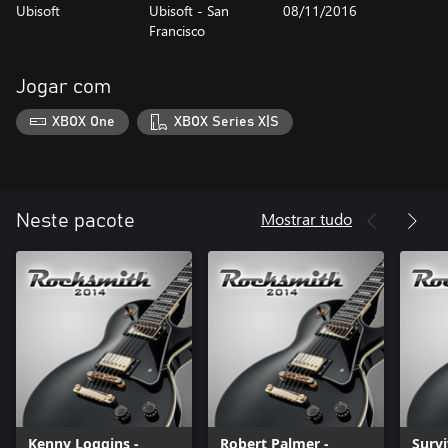
Ubisoft
Ubisoft - San
08/11/2016
Francisco
Jogar com
XBOX One
XBOX Series X|S
Mostrar tudo
Neste pacote
Kenny Loggins -
Robert Palmer -
Survi