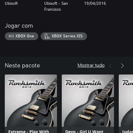
Ubisoft
Ubisoft - San
19/04/2016
Francisco
Jogar com
XBOX One
XBOX Series X|S
Mostrar tudo
Neste pacote
Extreme - Play With
Devo - Girl U Want
Judas