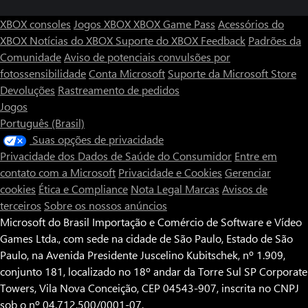
XBOX consoles
Jogos XBOX
XBOX Game Pass
Acessórios do
XBOX
Notícias do XBOX
Suporte do XBOX
Feedback
Padrões da
Comunidade
Aviso de potenciais convulsões por
fotossensibilidade
Conta Microsoft
Suporte da Microsoft Store
Devoluções
Rastreamento de pedidos
Jogos
Português (Brasil)
Suas opções de privacidade
Privacidade dos Dados de Saúde do Consumidor
Entre em
contato com a Microsoft
Privacidade e Cookies
Gerenciar
cookies
Ética e Compliance
Nota Legal
Marcas
Avisos de
terceiros
Sobre os nossos anúncios
Microsoft do Brasil Importação e Comércio de Software e Vídeo
Games Ltda., com sede na cidade de São Paulo, Estado de São
Paulo, na Avenida Presidente Juscelino Kubitschek, nº 1.909,
conjunto 181, localizado no 18º andar da Torre Sul SP Corporate
Towers, Vila Nova Conceição, CEP 04543-907, inscrita no CNPJ
sob o nº 04.712.500/0001-07.