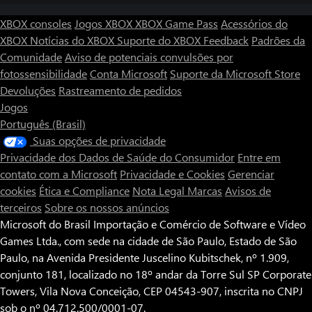
XBOX consoles
Jogos XBOX
XBOX Game Pass
Acessórios do
XBOX
Notícias do XBOX
Suporte do XBOX
Feedback
Padrões da
Comunidade
Aviso de potenciais convulsões por
fotossensibilidade
Conta Microsoft
Suporte da Microsoft Store
Devoluções
Rastreamento de pedidos
Jogos
Português (Brasil)
Suas opções de privacidade
Privacidade dos Dados de Saúde do Consumidor
Entre em
contato com a Microsoft
Privacidade e Cookies
Gerenciar
cookies
Ética e Compliance
Nota Legal
Marcas
Avisos de
terceiros
Sobre os nossos anúncios
Microsoft do Brasil Importação e Comércio de Software e Vídeo
Games Ltda., com sede na cidade de São Paulo, Estado de São
Paulo, na Avenida Presidente Juscelino Kubitschek, nº 1.909,
conjunto 181, localizado no 18º andar da Torre Sul SP Corporate
Towers, Vila Nova Conceição, CEP 04543-907, inscrita no CNPJ
sob o nº 04.712.500/0001-07.