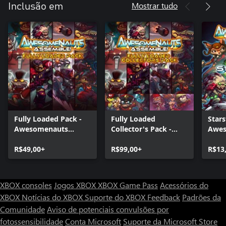
Mostrar tudo
Inclusão em
Fully Loaded Pack -
Fully Loaded
Star
Awesomenauts
Collector's Pack -
Awes
Assemble! Game
Awesomenauts
Asse
Bundle
R$49,00+
Assemble! Game
R$99,00+
Pack
R$13
Bundle
XBOX consoles
Jogos XBOX
XBOX Game Pass
Acessórios do
XBOX
Notícias do XBOX
Suporte do XBOX
Feedback
Padrões da
Comunidade
Aviso de potenciais convulsões por
fotossensibilidade
Conta Microsoft
Suporte da Microsoft Store