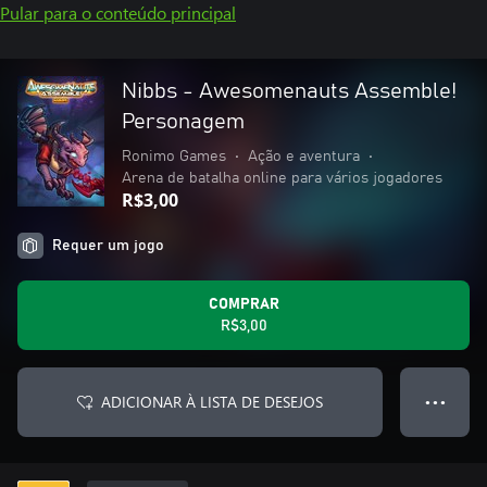
Pular para o conteúdo principal
Nibbs - Awesomenauts Assemble!
Personagem
Ronimo Games
•
Ação e aventura
•
Arena de batalha online para vários jogadores
R$3,00
Requer um jogo
COMPRAR
R$3,00
ADICIONAR À LISTA DE DESEJOS
● ● ●