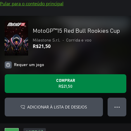
Pular para o conteúdo principal
MotoGP™15 Red Bull Rookies Cup
Milestone S.r.l.
•
Corrida e voo
R$21,50
Requer um jogo
COMPRAR
R$21,50
ADICIONAR À LISTA DE DESEJOS
● ● ●