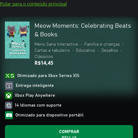
Pular para o conteúdo principal
Meow Moments: Celebrating Beats
& Books
Mens Sana Interactive
•
Família e crianças
•
Cartas e tabuleiro
•
Educativo
•
Desafios
•
Clássicos
R$14,45
Otimizado para Xbox Series X|S
Entrega inteligente
Xbox Play Anywhere
14 Idiomas com suporte
Otimizado para dispositivo portátil
COMPRAR