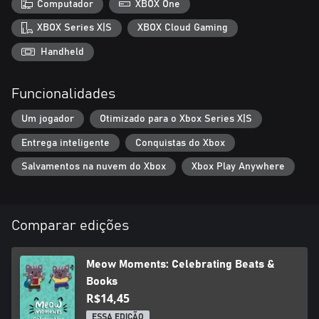
Computador
XBOX One
Jacques, combinando com cada cena — de vibes indie folk à
serenidade acadêmica.
XBOX Series X|S
XBOX Cloud Gaming
- Diversão para Toda a Família: Jogabilidade acolhedora e
Handheld
intuitiva, perfeita para todas as idades. Relaxe sozinho ou jogue
em grupo!
Funcionalidades
Celebre a criatividade e a comunidade nesta aventura calorosa —
onde cada momento vale a pena ser lembrado.
Um jogador
Otimizado para o Xbox Series X|S
Entrega inteligente
Conquistas do Xbox
Salvamentos na nuvem do Xbox
Xbox Play Anywhere
Comparar edições
Meow Moments: Celebrating Beats &
Books
R$14,45
ESSA EDIÇÃO