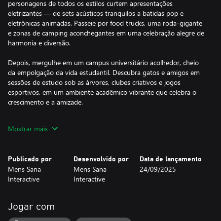
personagens de todos os estilos curtem apresentações
eletrizantes — de sets acústicos tranquilos a batidas pop e
eletrônicas animadas. Passeie por food trucks, uma roda-gigante
e zonas de camping aconchegantes em uma celebração alegre de
harmonia e diversão.
Depois, mergulhe em um campus universitário acolhedor, cheio
da empolgação da vida estudantil. Descubra gatos e amigos em
sessões de estudo sob as árvores, clubes criativos e jogos
esportivos, em um ambiente acadêmico vibrante que celebra o
crescimento e a amizade.
Recursos:
Mostrar mais
- Gatos e Amigos: Encontre personagens encantadores em duas
cenas detalhadas, cheias de histórias únicas esperando para
serem descobertas.
Publicado por
Desenvolvido por
Data de lançamento
- Estoure Balões: Aproveite a jogabilidade relaxante estourando
Mens Sana
Mens Sana
24/09/2025
balões pelas cenas — um toque de diversão a cada busca!
Interactive
Interactive
- Riqueza de Detalhes: Explore cenários ilustrados por Katia
Numakura, com narrativa visual em cada canto.
- 606 Itens para Encontrar! De gatos e balões a personagens
Jogar com
diversos — sempre há algo novo para observar.
- Trilha Sonora Imersiva: Entre no clima com músicas de Tatyana