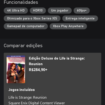
Funcionalidades
segredos dos seus pesadelos e memórias duplicadas.
4K Ultra HD
HDR10
Um jogador
60fps+
VIDA, MORTE E CONSEQUÊNCIAS
Ninguém está a salvo do incêndio iminente: identifique os
Otimizado para o Xbox Series X|S
Entrega inteligente
culpados antes que seus amigos na Caledon tenham um
desfecho ardente. Quem sobreviverá? É você quem vai decidir!
Gamepad de computador
Xbox Play Anywhere
TRILHA SONORA EXCLUSIVA
Canções e trilha original elaboradas, além de faixas licenciadas
novas e nostálgicas.
Comparar edições
Edição Deluxe de Life is Strange:
Reunion
R$284,90+
Jogos incluídos
Life is Strange: Reunion
Square Enix Digital Content Viewer