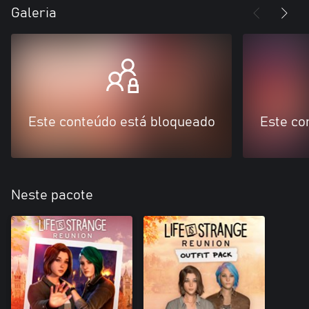
Galeria
Este conteúdo está bloqueado
Este co
Neste pacote