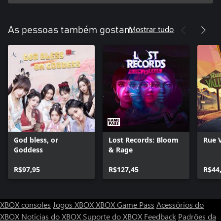
Mostrar tudo
As pessoas também gostam
God bless, or
Lost Records: Bloom
Rue V
Goddess
& Rage
R$97,95
R$127,45
R$44
XBOX consoles
Jogos XBOX
XBOX Game Pass
Acessórios do
XBOX
Notícias do XBOX
Suporte do XBOX
Feedback
Padrões da