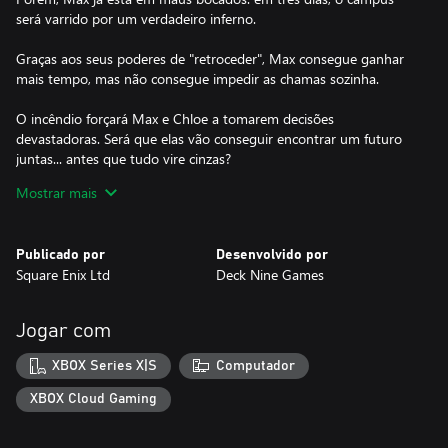
será varrido por um verdadeiro inferno.
Graças aos seus poderes de "retroceder", Max consegue ganhar
mais tempo, mas não consegue impedir as chamas sozinha.
O incêndio forçará Max e Chloe a tomarem decisões
devastadoras. Será que elas vão conseguir encontrar um futuro
juntas... antes que tudo vire cinzas?
Mostrar mais
UM FINAL ÉPICO
A saga de Max e Chloe e o destino da Caledon estão em suas
mãos! Jogue como Max e a Chloe em uma história totalmente
Publicado por
Desenvolvido por
nova rumo a um clímax épico.
Square Enix Ltd
Deck Nine Games
A VOLTA DO RETROCEDER
O poder icônico da Max está de volta! Desfaça e refaça cada
Jogar com
decisão, mude o rumo de conversas e manipule seu ambiente
para solucionar quebra-cabeças quadrimensionais.
XBOX Series X|S
Computador
PUNK JOGÁVEL
XBOX Cloud Gaming
Na pele da afiadíssima Chloe, você usa e abusa da astúcia, malícia
e das alfinetadas venenosas enquanto corre para desvendar os