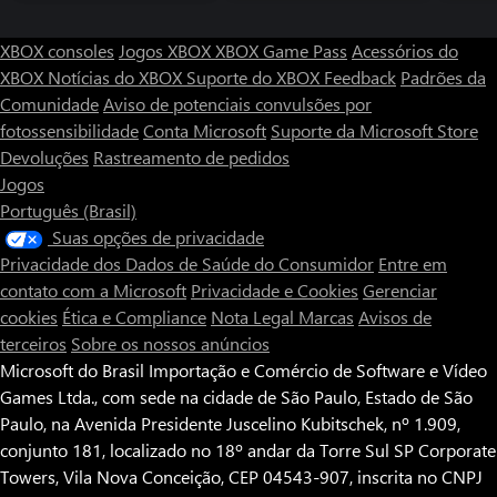
XBOX consoles
Jogos XBOX
XBOX Game Pass
Acessórios do
XBOX
Notícias do XBOX
Suporte do XBOX
Feedback
Padrões da
Comunidade
Aviso de potenciais convulsões por
fotossensibilidade
Conta Microsoft
Suporte da Microsoft Store
Devoluções
Rastreamento de pedidos
Jogos
Português (Brasil)
Suas opções de privacidade
Privacidade dos Dados de Saúde do Consumidor
Entre em
contato com a Microsoft
Privacidade e Cookies
Gerenciar
cookies
Ética e Compliance
Nota Legal
Marcas
Avisos de
terceiros
Sobre os nossos anúncios
Microsoft do Brasil Importação e Comércio de Software e Vídeo
Games Ltda., com sede na cidade de São Paulo, Estado de São
Paulo, na Avenida Presidente Juscelino Kubitschek, nº 1.909,
conjunto 181, localizado no 18º andar da Torre Sul SP Corporate
Towers, Vila Nova Conceição, CEP 04543-907, inscrita no CNPJ