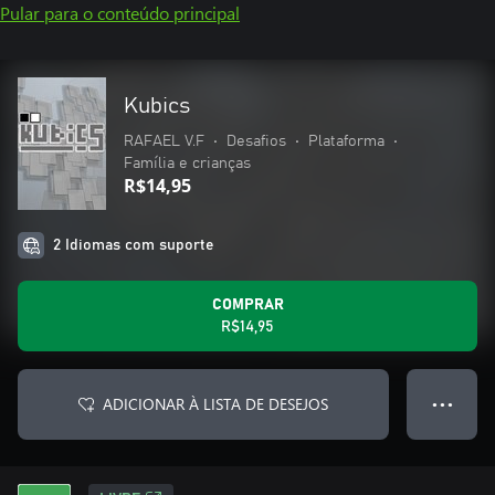
Pular para o conteúdo principal
Kubics
RAFAEL V.F
•
Desafios
•
Plataforma
•
Família e crianças
R$14,95
2 Idiomas com suporte
COMPRAR
R$14,95
ADICIONAR À LISTA DE DESEJOS
● ● ●