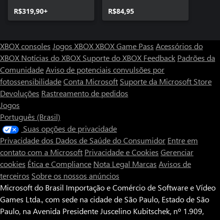
Ultimate Edition
R$319,90+
R$84,95
XBOX consoles
Jogos XBOX
XBOX Game Pass
Acessórios do
XBOX
Notícias do XBOX
Suporte do XBOX
Feedback
Padrões da
Comunidade
Aviso de potenciais convulsões por
fotossensibilidade
Conta Microsoft
Suporte da Microsoft Store
Devoluções
Rastreamento de pedidos
Jogos
Português (Brasil)
Suas opções de privacidade
Privacidade dos Dados de Saúde do Consumidor
Entre em
contato com a Microsoft
Privacidade e Cookies
Gerenciar
cookies
Ética e Compliance
Nota Legal
Marcas
Avisos de
terceiros
Sobre os nossos anúncios
Microsoft do Brasil Importação e Comércio de Software e Vídeo
Games Ltda., com sede na cidade de São Paulo, Estado de São
Paulo, na Avenida Presidente Juscelino Kubitschek, nº 1.909,