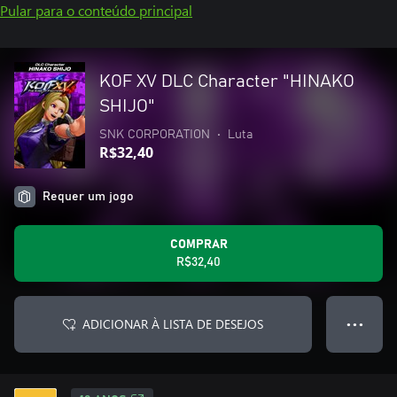
Pular para o conteúdo principal
KOF XV DLC Character "HINAKO
SHIJO"
SNK CORPORATION
•
Luta
R$32,40
Requer um jogo
COMPRAR
R$32,40
ADICIONAR À LISTA DE DESEJOS
● ● ●