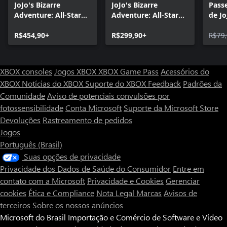
JoJo's Bizarre
JoJo's Bizarre
Pass
Adventure: All-Star
Adventure: All-Star
de Jo
Battle R Ultimate
Battle R Edição
Adven
Edition
R$454,90+
Deluxe
R$299,90+
Battl
R$79
XBOX consoles
Jogos XBOX
XBOX Game Pass
Acessórios do
XBOX
Notícias do XBOX
Suporte do XBOX
Feedback
Padrões da
Comunidade
Aviso de potenciais convulsões por
fotossensibilidade
Conta Microsoft
Suporte da Microsoft Store
Devoluções
Rastreamento de pedidos
Jogos
Português (Brasil)
Suas opções de privacidade
Privacidade dos Dados de Saúde do Consumidor
Entre em
contato com a Microsoft
Privacidade e Cookies
Gerenciar
cookies
Ética e Compliance
Nota Legal
Marcas
Avisos de
terceiros
Sobre os nossos anúncios
Microsoft do Brasil Importação e Comércio de Software e Vídeo