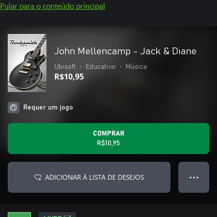
Pular para o conteúdo principal
John Mellencamp - Jack & Diane
Ubisoft
•
Educativo
•
Música
R$10,95
Requer um jogo
COMPRAR
R$10,95
ADICIONAR À LISTA DE DESEJOS
● ● ●