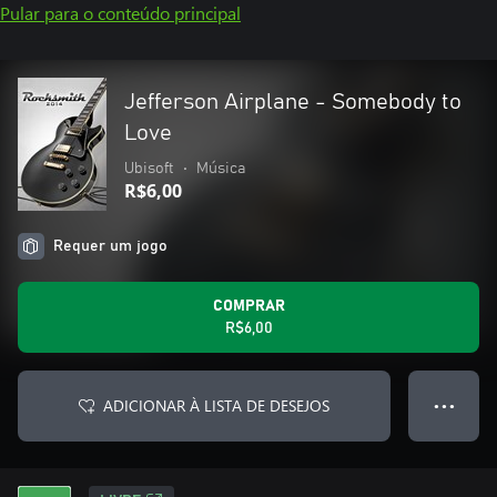
Pular para o conteúdo principal
Jefferson Airplane - Somebody to
Love
Ubisoft
•
Música
R$6,00
Requer um jogo
COMPRAR
R$6,00
ADICIONAR À LISTA DE DESEJOS
● ● ●