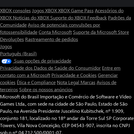
XBOX consoles
Jogos XBOX
XBOX Game Pass
Acessórios do
XBOX
Notícias do XBOX
Suporte do XBOX
Feedback
Padrões da
Comunidade
Aviso de potenciais convulsões por
fotossensibilidade
Conta Microsoft
Suporte da Microsoft Store
Devoluções
Rastreamento de pedidos
Jogos
Português (Brasil)
Suas opções de privacidade
Privacidade dos Dados de Saúde do Consumidor
Entre em
contato com a Microsoft
Privacidade e Cookies
Gerenciar
cookies
Ética e Compliance
Nota Legal
Marcas
Avisos de
terceiros
Sobre os nossos anúncios
Microsoft do Brasil Importação e Comércio de Software e Vídeo
Games Ltda., com sede na cidade de São Paulo, Estado de São
Paulo, na Avenida Presidente Juscelino Kubitschek, nº 1.909,
conjunto 181, localizado no 18º andar da Torre Sul SP Corporate
Towers, Vila Nova Conceição, CEP 04543-907, inscrita no CNPJ
sob o nº 04.712.500/0001-07.