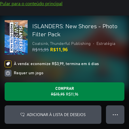
Pular para o conteúdo principal
ISLANDERS: New Shores - Photo
Filter Pack
Coatsink, Thunderful Publishing
•
Estratégia
R$15,95
R$11,96
À venda: economize R$3,99, termina em 6 dias
Requer um jogo
COMPRAR
R$15,95
R$11,96
ADICIONAR À LISTA DE DESEJOS
● ● ●