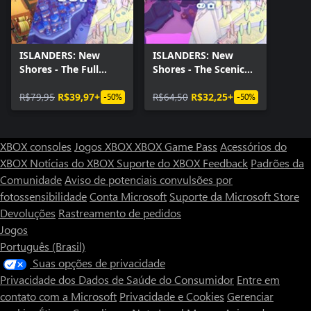
ISLANDERS: New
ISLANDERS: New
Shores - The Full
Shores - The Scenic
Archipelago Bundle
Builders Pack
R$79,95
R$39,97+
R$64,50
R$32,25+
-50%
-50%
XBOX consoles
Jogos XBOX
XBOX Game Pass
Acessórios do
XBOX
Notícias do XBOX
Suporte do XBOX
Feedback
Padrões da
Comunidade
Aviso de potenciais convulsões por
fotossensibilidade
Conta Microsoft
Suporte da Microsoft Store
Devoluções
Rastreamento de pedidos
Jogos
Português (Brasil)
Suas opções de privacidade
Privacidade dos Dados de Saúde do Consumidor
Entre em
contato com a Microsoft
Privacidade e Cookies
Gerenciar