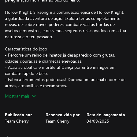
Hollow Knight: Silksong é a continuação épica de Hollow Knight,
a galardoada aventura de ação. Explora terras completamente
novas, descobre novos poderes, combate vastas hordas de
insetos e monstros, e desvenda segredos relacionados com a tua
natureza e o teu passado.
Características do jogo
- Percorre um reino de insetos já desaparecido com grutas,
cidades douradas e charnecas enevoadas.
- Ação acrobática e mortífera! Dança por entre inimigos em
combate rápido e belo.
- Fabrica ferramentas poderosas! Domina um arsenal enorme de
armas, armadilhas e mecanismos.
- Cumpre missões chocantes! Ajuda os oprimidos e traz a
Mostrar mais
esperança de volta para o reino.
- Enfrenta mais de 200 inimigos ferozes! Animais e caçadores,
assassinos e reis, monstros e cavaleiros.
Publicado por
Desenvolvido por
Data de lançamento
- Descobre uma deslumbrante banda sonora orquestral do
Team Cherry
Team Cherry
04/09/2025
galardoado compositor de Hollow Knight, Christopher Larkin!