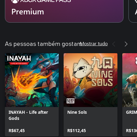
Premium
Mostrar tudo
As pessoas também gostam
INAYAH - Life after
Nine Sols
GRIM
Gods
R$67,45
R$112,45
R$13