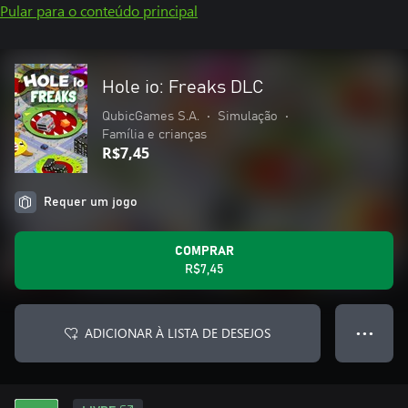
Pular para o conteúdo principal
Hole io: Freaks DLC
QubicGames S.A.
•
Simulação
•
Família e crianças
R$7,45
Requer um jogo
COMPRAR
R$7,45
ADICIONAR À LISTA DE DESEJOS
● ● ●