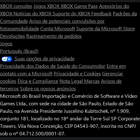
XBOX consoles
Jogos XBOX
XBOX Game Pass
Acessórios do
XBOX
Notícias do XBOX
Suporte do XBOX
Feedback
Padrões da
Comunidade
Aviso de potenciais convulsões por
fotossensibilidade
Conta Microsoft
Suporte da Microsoft Store
Devoluções
Rastreamento de pedidos
Jogos
Português (Brasil)
Suas opções de privacidade
Privacidade dos Dados de Saúde do Consumidor
Entre em
contato com a Microsoft
Privacidade e Cookies
Gerenciar
cookies
Ética e Compliance
Nota Legal
Marcas
Avisos de
terceiros
Sobre os nossos anúncios
Microsoft do Brasil Importação e Comércio de Software e Vídeo
Games Ltda., com sede na cidade de São Paulo, Estado de São
Paulo, na Avenida Presidente Juscelino Kubitschek, nº 1.909,
conjunto 181, localizado no 18º andar da Torre Sul SP Corporate
Towers, Vila Nova Conceição, CEP 04543-907, inscrita no CNPJ
sob o nº 04.712.500/0001-07.