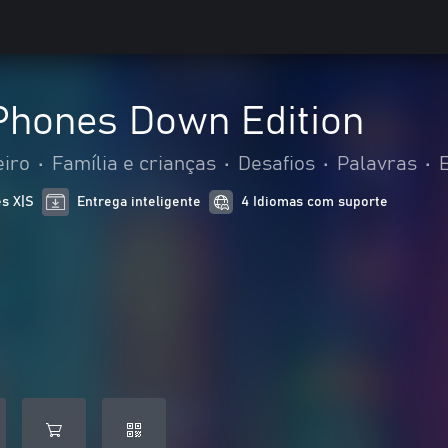
Phones Down Edition
eiro
•
Família e crianças
•
Desafios
•
Palavras
•
es X|S
Entrega inteligente
4 Idiomas com suporte