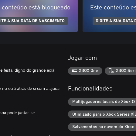
 conteúdo está bloqueado
Este conteúdo e
GITE A SUA DATA DE NASCIMENTO
DIGITE A SUA DATA
Jogar com
de festa, digno do grande ecrã!
XBOX One
XBOX Seri
e no ecrã atrás de si com a ajuda
Funcionalidades
Multijogadores locais do Xbox (2
soa pode juntar-se
Otimizado para o Xbox Series X|
Salvamentos na nuvem do Xbox