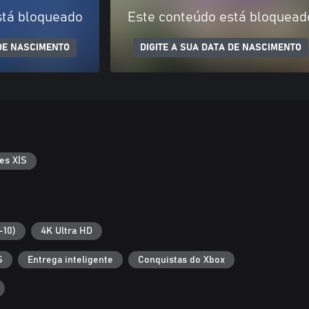
stá bloqueado
Este conteúdo está bloquead
 DE NASCIMENTO
DIGITE A SUA DATA DE NASCIMENTO
es X|S
-10)
4K Ultra HD
S
Entrega inteligente
Conquistas do Xbox