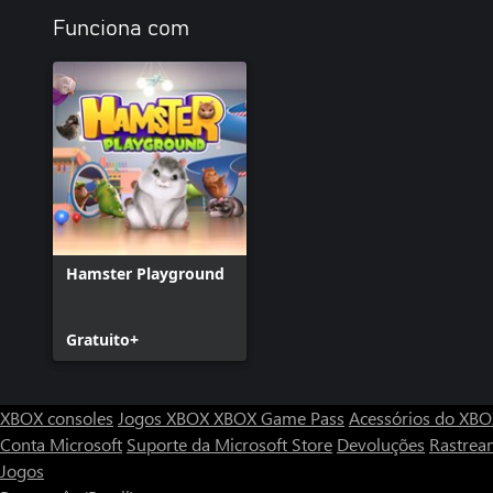
Funciona com
Hamster Playground
Gratuito+
XBOX consoles
Jogos XBOX
XBOX Game Pass
Acessórios do XB
Conta Microsoft
Suporte da Microsoft Store
Devoluções
Rastrea
Jogos