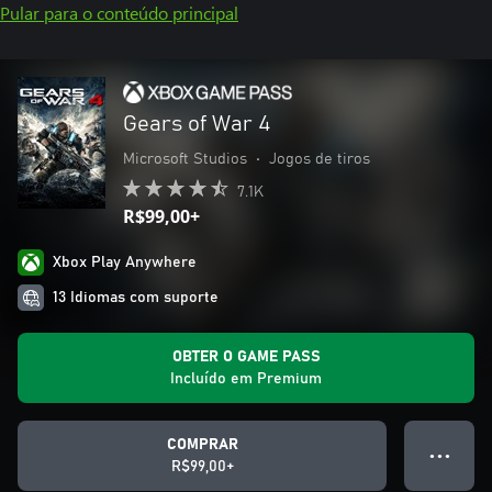
Pular para o conteúdo principal
Gears of War 4
Microsoft Studios
•
Jogos de tiros
7.1K
R$99,00+
Xbox Play Anywhere
13 Idiomas com suporte
OBTER O GAME PASS
Incluído em Premium
COMPRAR
● ● ●
R$99,00+