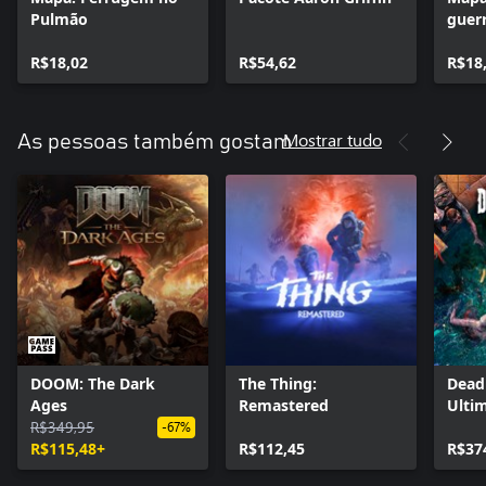
Pulmão
guer
R$18,02
R$54,62
R$18
Mostrar tudo
As pessoas também gostam
DOOM: The Dark
The Thing:
Dead 
Ages
Remastered
Ultim
R$349,95
-67%
R$115,48+
R$112,45
R$37