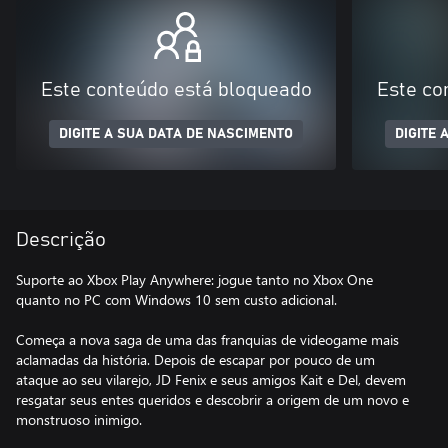
Este conteúdo está bloqueado
Este co
DIGITE A SUA DATA DE NASCIMENTO
DIGITE 
Descrição
Suporte ao Xbox Play Anywhere: jogue tanto no Xbox One
quanto no PC com Windows 10 sem custo adicional.
Começa a nova saga de uma das franquias de videogame mais
aclamadas da história. Depois de escapar por pouco de um
ataque ao seu vilarejo, JD Fenix e seus amigos Kait e Del, devem
resgatar seus entes queridos e descobrir a origem de um novo e
monstruoso inimigo.