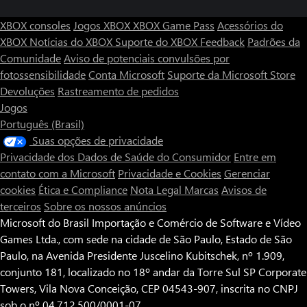
XBOX consoles
Jogos XBOX
XBOX Game Pass
Acessórios do
XBOX
Notícias do XBOX
Suporte do XBOX
Feedback
Padrões da
Comunidade
Aviso de potenciais convulsões por
fotossensibilidade
Conta Microsoft
Suporte da Microsoft Store
Devoluções
Rastreamento de pedidos
Jogos
Português (Brasil)
Suas opções de privacidade
Privacidade dos Dados de Saúde do Consumidor
Entre em
contato com a Microsoft
Privacidade e Cookies
Gerenciar
cookies
Ética e Compliance
Nota Legal
Marcas
Avisos de
terceiros
Sobre os nossos anúncios
Microsoft do Brasil Importação e Comércio de Software e Vídeo
Games Ltda., com sede na cidade de São Paulo, Estado de São
Paulo, na Avenida Presidente Juscelino Kubitschek, nº 1.909,
conjunto 181, localizado no 18º andar da Torre Sul SP Corporate
Towers, Vila Nova Conceição, CEP 04543-907, inscrita no CNPJ
sob o nº 04.712.500/0001-07.