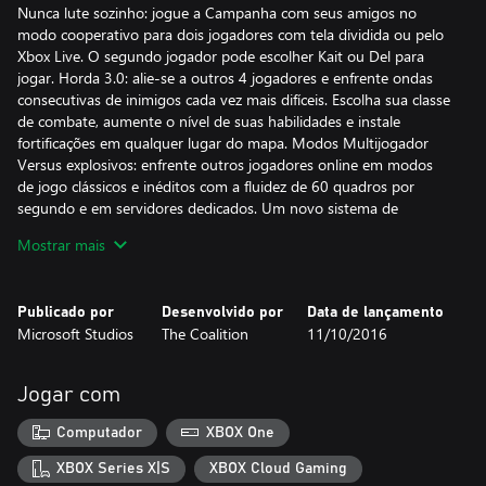
Nunca lute sozinho: jogue a Campanha com seus amigos no
modo cooperativo para dois jogadores com tela dividida ou pelo
Xbox Live. O segundo jogador pode escolher Kait ou Del para
jogar. Horda 3.0: alie-se a outros 4 jogadores e enfrente ondas
consecutivas de inimigos cada vez mais difíceis. Escolha sua classe
de combate, aumente o nível de suas habilidades e instale
fortificações em qualquer lugar do mapa. Modos Multijogador
Versus explosivos: enfrente outros jogadores online em modos
de jogo clássicos e inéditos com a fluidez de 60 quadros por
segundo e em servidores dedicados. Um novo sistema de
classificação por ranking visível possibilita organizar partidas de
Mostrar mais
forma mais justa para jogadores casuais, competitivos e até
profissionais.
Publicado por
Desenvolvido por
Data de lançamento
*É necessário o uso de banda larga para fazer o download e 70 a
Microsoft Studios
The Coalition
11/10/2016
80 GB de espaço em disco. A oferta não é válida para o Japão ou
para a China. Para maiores de 18 anos. São necessários um Xbox
One, internet de banda larga (aplicam-se tarifas do provedor de
Jogar com
acesso) e uma assinatura do Xbox Live. Não disponível em todos
os mercados. Consulte as informações mais recentes em
Computador
XBOX One
www.GearsofWar.com.
XBOX Series X|S
XBOX Cloud Gaming