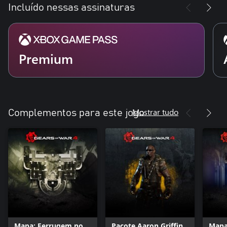
Incluído nessas assinaturas
Premium
Mostrar tudo
Complementos para este jogo
Mapa: Ferrugem no
Pacote Aaron Griffin
Mapa