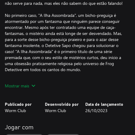
não serve para nada, mas eles não sabem do que estão falando!
No primeiro caso, "A Ilha Assombrada", um bicho-preguiça é
atormentado por um fantasma que ninguém parece conseguir
encontrar. Mesmo após ter contratado uma equipe de caça-
fantasmas, o mistério ainda está longe de ser desvendado. Mas,
para a sorte desse bicho-preguiça praieiro e para o azar desse
fantasma insolente, o Detetive Sapo chegou para solucionar o
caso! "A Ilha Assombrada" é o primeiro título de uma série
premiada que, com o seu estilo de mistérios curtos, deu início a
uma obsessão praticamente religiosa pelo universo de Frog
Detective em todos os cantos do mundo.
Já no segundo caso, "O Caso da Bruxa Invisível", nós
Mostrar mais
acompanhamos a viagem do Detetive Sapo até o Bosque
Enfeitiçado, onde uma festa em comemoração à chegada de uma
nova vizinha é arruinada da forma mais perversa em que alguém
Publicado por
Desenvolvido por
Data de lançamento
poderia pensar. A vizinha, então, desaparece sem deixar qualquer
Worm Club
Worm Club
26/10/2023
rastro, e o vilarejo se encontra em destroços. Seria o Detetive
Sapo capaz de chegar ao cerne da questão? É o que nós
esperamos, caso contrário, o jogo seria um fracasso.
Jogar com