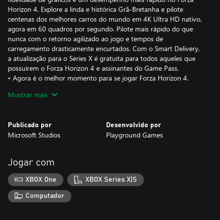
Horizon 4. Explore a linda e histórica Grã-Bretanha e pilote
centenas dos melhores carros do mundo em 4K Ultra HD nativo,
agora em 60 quadros por segundo. Pilote mais rápido do que
nunca com o retorno agilizado ao jogo e tempos de
carregamento drasticamente encurtados. Com o Smart Delivery,
a atualização para o Series X é gratuita para todos aqueles que
possuírem o Forza Horizon 4 e assinantes do Game Pass.
• Agora é o melhor momento para se jogar Forza Horizon 4.
• Explore a linda e histórica Grã-Bretanha e pilote centenas dos
Mostrar mais
melhores carros do mundo em 4K Ultra HD nativo, agora em 60
quadros por segundo.
• Agora otimizado para o Xbox Series X, vivencie uma alta
Publicado por
Desenvolvido por
fidelidade de gráficos em longas distâncias como nunca antes.
Microsoft Studios
Playground Games
• Pilote mais rápido do que nunca com o retorno agilizado ao
jogo e tempos de carregamento drasticamente encurtados.
Jogar com
Donos do Xbox Series S: desfrutem da mesma experiência de
jogabilidade do Forza Horizon 4, agora com menores tempos de
XBOX One
XBOX Series X|S
carregamento, 60fps e gráficos da próxima geração em alta
definição!
Computador