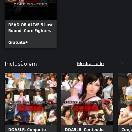
DEAD OR ALIVE 5 Last
Round: Core Fighters
Gratuito+
Mostrar tudo
Inclusão em
DOA5LR: Conjunto
DOA5LR: Conteúdo
Conj