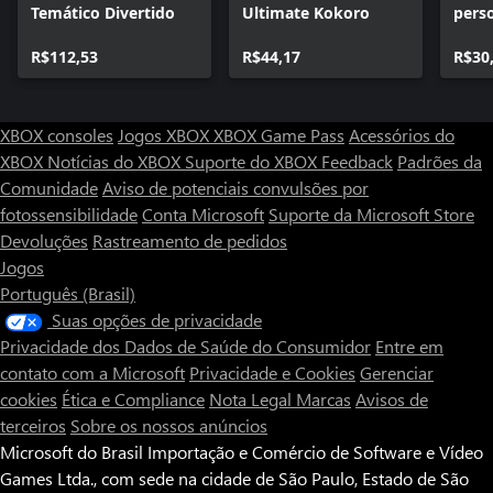
Temático Divertido
Ultimate Kokoro
pers
Enfe
R$112,53
R$44,17
R$30
XBOX consoles
Jogos XBOX
XBOX Game Pass
Acessórios do
XBOX
Notícias do XBOX
Suporte do XBOX
Feedback
Padrões da
Comunidade
Aviso de potenciais convulsões por
fotossensibilidade
Conta Microsoft
Suporte da Microsoft Store
Devoluções
Rastreamento de pedidos
Jogos
Português (Brasil)
Suas opções de privacidade
Privacidade dos Dados de Saúde do Consumidor
Entre em
contato com a Microsoft
Privacidade e Cookies
Gerenciar
cookies
Ética e Compliance
Nota Legal
Marcas
Avisos de
terceiros
Sobre os nossos anúncios
Microsoft do Brasil Importação e Comércio de Software e Vídeo
Games Ltda., com sede na cidade de São Paulo, Estado de São