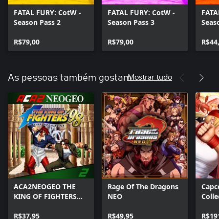
FATAL FURY: CotW -
FATAL FURY: CotW -
FATA
Season Pass 2
Season Pass 3
Seas
R$79,00
R$79,00
R$44
Mostrar tudo
As pessoas também gostam
ACA2NEOGEO THE
Rage Of The Dragons
Capc
KING OF FIGHTERS
NEO
Colle
'98
R$37,95
R$49,95
R$19