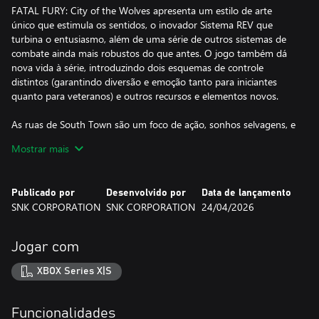
FATAL FURY: City of the Wolves apresenta um estilo de arte
único que estimula os sentidos, o inovador Sistema REV que
turbina o entusiasmo, além de uma série de outros sistemas de
combate ainda mais robustos do que antes. O jogo também dá
nova vida à série, introduzindo dois esquemas de controle
distintos (garantindo diversão e emoção tanto para iniciantes
quanto para veteranos) e outros recursos e elementos novos.
As ruas de South Town são um foco de ação, sonhos selvagens, e
ambição ainda mais selvagem. Aqui, finalmente, uma nova lenda
Mostrar mais
está prestes a se desenrolar...
Publicado por
Desenvolvido por
Data de lançamento
SNK CORPORATION
SNK CORPORATION
24/04/2026
Jogar com
XBOX Series X|S
Funcionalidades