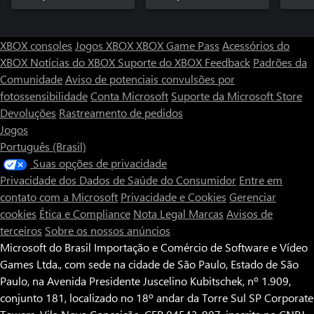
XBOX consoles
Jogos XBOX
XBOX Game Pass
Acessórios do
XBOX
Notícias do XBOX
Suporte do XBOX
Feedback
Padrões da
Comunidade
Aviso de potenciais convulsões por
fotossensibilidade
Conta Microsoft
Suporte da Microsoft Store
Devoluções
Rastreamento de pedidos
Jogos
Português (Brasil)
Suas opções de privacidade
Privacidade dos Dados de Saúde do Consumidor
Entre em
contato com a Microsoft
Privacidade e Cookies
Gerenciar
cookies
Ética e Compliance
Nota Legal
Marcas
Avisos de
terceiros
Sobre os nossos anúncios
Microsoft do Brasil Importação e Comércio de Software e Vídeo
Games Ltda., com sede na cidade de São Paulo, Estado de São
Paulo, na Avenida Presidente Juscelino Kubitschek, nº 1.909,
conjunto 181, localizado no 18º andar da Torre Sul SP Corporate