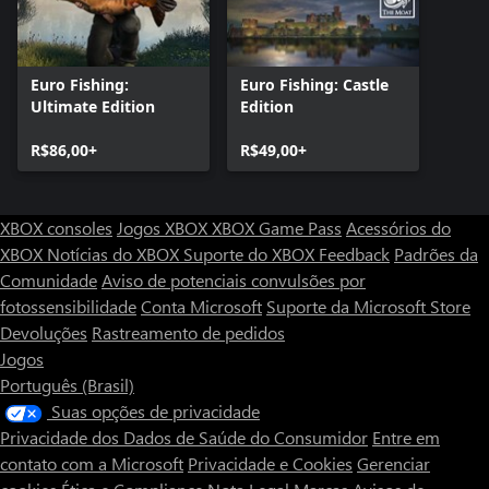
Euro Fishing:
Euro Fishing: Castle
Ultimate Edition
Edition
R$86,00+
R$49,00+
XBOX consoles
Jogos XBOX
XBOX Game Pass
Acessórios do
XBOX
Notícias do XBOX
Suporte do XBOX
Feedback
Padrões da
Comunidade
Aviso de potenciais convulsões por
fotossensibilidade
Conta Microsoft
Suporte da Microsoft Store
Devoluções
Rastreamento de pedidos
Jogos
Português (Brasil)
Suas opções de privacidade
Privacidade dos Dados de Saúde do Consumidor
Entre em
contato com a Microsoft
Privacidade e Cookies
Gerenciar