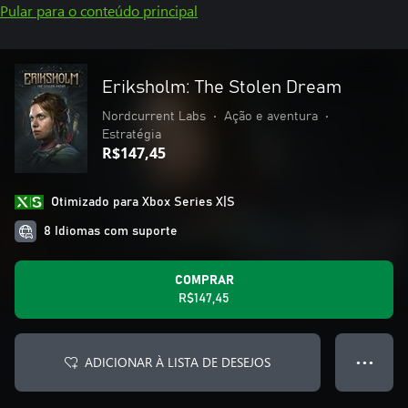
Pular para o conteúdo principal
Eriksholm: The Stolen Dream
Nordcurrent Labs
•
Ação e aventura
•
Estratégia
R$147,45
Otimizado para Xbox Series X|S
8 Idiomas com suporte
COMPRAR
R$147,45
ADICIONAR À LISTA DE DESEJOS
● ● ●