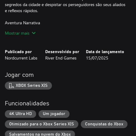
segredos da cidade e despistar os perseguidores são seus aliados
e reflexos rápidos.
Aventura Narrativa
Junte-se à Hanna em Eriksholm na busca para encontrar seu
Mostrar mais
irmão e desvendar o mistério por trás do desaparecimento dele.
Explore paisagens deslumbrantes em uma história emocionante
onde cada segundo conta enquanto Hanna luta para reunir sua
Publicado por
Desenvolvido por
Data de lançamento
família.
Nordcurrent Labs
River End Games
15/07/2025
Personagens Únicos
Alterne entre três personagens únicos e utilize as habilidades
Jogar com
especiais de cada um para acessar novas áreas, superar vários
desafios e enigmas, e enganar seus inimigos.
XBOX Series X|S
Jogabilidade Estratégica
Observe o comportamento dos guardas, use as pistas dos
Funcionalidades
ambientes e encontre soluções inteligentes para superar
obstáculos. Explore os ambientes com cuidado, use cobertura e
4K Ultra HD
Um jogador
furtividade, e empregue táticas de distração para evitar sua
Otimizado para o Xbox Series X|S
Conquistas do Xbox
detecção.
Salvamentos na nuvem do Xbox