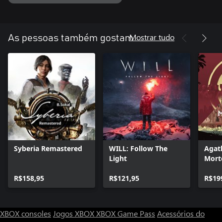
Mundo Vibrante
Explore o mundo fictício de Eriksholm, um lugar de beleza,
adversidade e aventura, fortemente inspirado pelas cidades
Mostrar tudo
As pessoas também gostam
Syberia Remastered
WILL: Follow The
Agath
Light
Mort
R$158,95
R$121,95
R$19
XBOX consoles
Jogos XBOX
XBOX Game Pass
Acessórios do