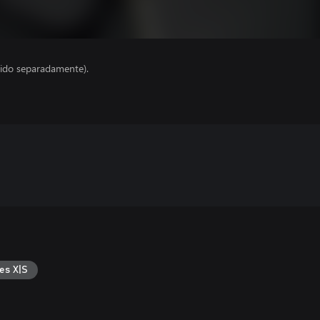
ido separadamente).
es X|S