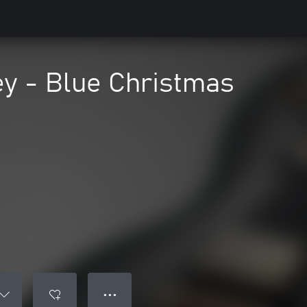
ey - Blue Christmas
● ● ●