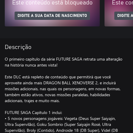
Este conteúdo está bloqueado
Este co
DIGITE A SUA DATA DE NASCIMENTO
DIGITE 
Descrição
O primeiro capítulo da série FUTURE SAGA retrata uma alteração
na história nunca antes vista!
Este DLC está repleto de conteúdo que permitirá que você
aproveite ainda mais DRAGON BALL XENOVERSE 2, e incluirá
missões adicionais, nas quais os personagens, em novas formas,
também estão ativos, novas missões paralelas, habilidades
adicionais, trajes e muito mais.
FUTURE SAGA Capítulo 1 inclui:
• 5 novos personagens jogáveis: Vegeta (Deus Super Saiyajin,
Ultra Supervilão), Goku Sombrio (Super Saiyajin Rosé, Ultra
Supervilão), Broly (Contido), Androide 18 (DB Super), Videl (DB