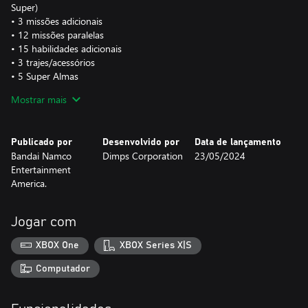
Super)
• 3 missões adicionais
• 12 missões paralelas
• 15 habilidades adicionais
• 3 trajes/acessórios
• 5 Super Almas
• 63 ilustrações
Mostrar mais
*Parte do conteúdo acima pode ser obtido completando certas
condições no jogo.
Publicado por
Desenvolvido por
Data de lançamento
Bandai Namco
Dimps Corporation
23/05/2024
Entertainment
America.
Jogar com
XBOX One
XBOX Series X|S
Computador