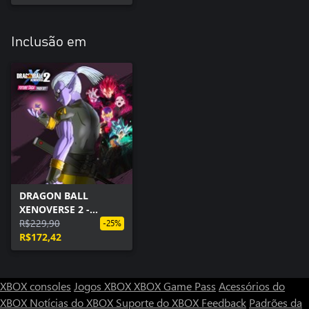
Inclusão em
DRAGON BALL
XENOVERSE 2 -
Conjunto FUTURE
R$229,90
-25%
SAGA
R$172,42
XBOX consoles
Jogos XBOX
XBOX Game Pass
Acessórios do
XBOX
Notícias do XBOX
Suporte do XBOX
Feedback
Padrões da