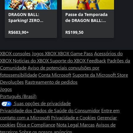
DRAGON BALL:
Passe da Temporada
Sparking! ZERO
de DRAGON BALL:
Edição Legendary
Sparking! ZERO
R$683,90+
R$199,50
XBOX consoles
Jogos XBOX
XBOX Game Pass
Acessórios do
XBOX
Notícias do XBOX
Suporte do XBOX
Feedback
Padrões da
Comunidade
Aviso de potenciais convulsões por
fotossensibilidade
Conta Microsoft
Suporte da Microsoft Store
Devoluções
Rastreamento de pedidos
Jogos
Português (Brasil)
Suas opções de privacidade
Privacidade dos Dados de Saúde do Consumidor
Entre em
contato com a Microsoft
Privacidade e Cookies
Gerenciar
cookies
Ética e Compliance
Nota Legal
Marcas
Avisos de
terceiros
Sobre os nossos anúncios