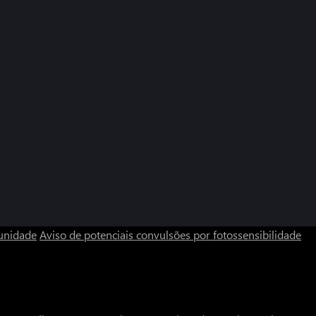
unidade
Aviso de potenciais convulsões por fotossensibilidade