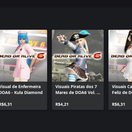
Visual de Enfermeira
Visuais Piratas dos 7
Visuais 
DOA6 - Kula Diamond
Mares de DOA6 Vol. 2
Feliz de 
- Marie Rose
Shiranui
R$6,31
R$4,21
R$6,31