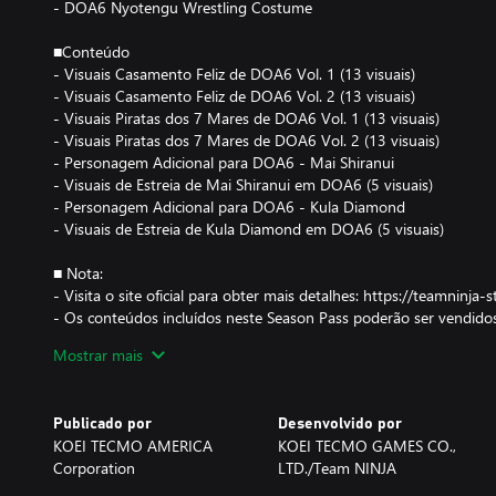
- DOA6 Nyotengu Wrestling Costume
■Conteúdo
- Visuais Casamento Feliz de DOA6 Vol. 1 (13 visuais)
- Visuais Casamento Feliz de DOA6 Vol. 2 (13 visuais)
- Visuais Piratas dos 7 Mares de DOA6 Vol. 1 (13 visuais)
- Visuais Piratas dos 7 Mares de DOA6 Vol. 2 (13 visuais)
- Personagem Adicional para DOA6 - Mai Shiranui
- Visuais de Estreia de Mai Shiranui em DOA6 (5 visuais)
- Personagem Adicional para DOA6 - Kula Diamond
- Visuais de Estreia de Kula Diamond em DOA6 (5 visuais)
■ Nota:
- Visita o site oficial para obter mais detalhes: https://teamninja
- Os conteúdos incluídos neste Season Pass poderão ser vendid
para não fazer compras duplicadas.
Mostrar mais
- Tens de comprar as personagens antes de poderes usar os seus 
Publicado por
Desenvolvido por
KOEI TECMO AMERICA
KOEI TECMO GAMES CO.,
Corporation
LTD./Team NINJA