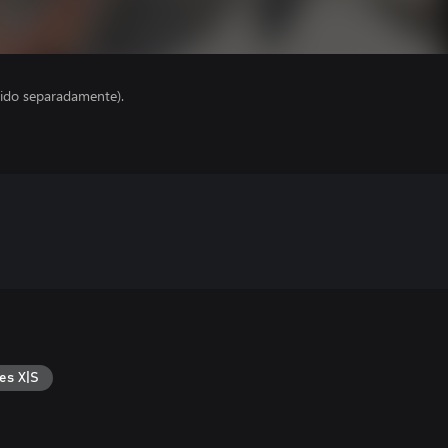
ido separadamente).
es X|S