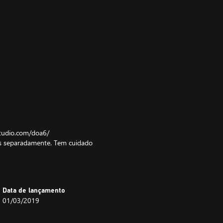
-studio.com/doa6/
os separadamente. Tem cuidado
visuais.
Data de lançamento
01/03/2019