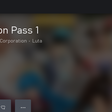
n Pass 1
Corporation
•
Luta
● ● ●