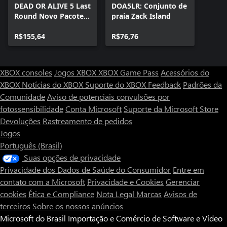
DEAD OR ALIVE 5 Last
DOA5LR: Conjunto de
Round Novo Pacote
praia Zack Island
de fatos 7
R$155,64
R$76,76
XBOX consoles
Jogos XBOX
XBOX Game Pass
Acessórios do
XBOX
Notícias do XBOX
Suporte do XBOX
Feedback
Padrões da
Comunidade
Aviso de potenciais convulsões por
fotossensibilidade
Conta Microsoft
Suporte da Microsoft Store
Devoluções
Rastreamento de pedidos
Jogos
Português (Brasil)
Suas opções de privacidade
Privacidade dos Dados de Saúde do Consumidor
Entre em
contato com a Microsoft
Privacidade e Cookies
Gerenciar
cookies
Ética e Compliance
Nota Legal
Marcas
Avisos de
terceiros
Sobre os nossos anúncios
Microsoft do Brasil Importação e Comércio de Software e Vídeo