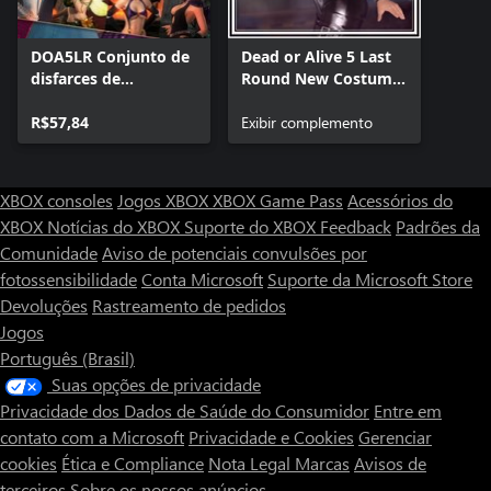
DOA5LR Conjunto de
Dead or Alive 5 Last
disfarces de
Round New Costume
Halloween 2015
Pass 2
R$57,84
Exibir complemento
XBOX consoles
Jogos XBOX
XBOX Game Pass
Acessórios do
XBOX
Notícias do XBOX
Suporte do XBOX
Feedback
Padrões da
Comunidade
Aviso de potenciais convulsões por
fotossensibilidade
Conta Microsoft
Suporte da Microsoft Store
Devoluções
Rastreamento de pedidos
Jogos
Português (Brasil)
Suas opções de privacidade
Privacidade dos Dados de Saúde do Consumidor
Entre em
contato com a Microsoft
Privacidade e Cookies
Gerenciar
cookies
Ética e Compliance
Nota Legal
Marcas
Avisos de
terceiros
Sobre os nossos anúncios