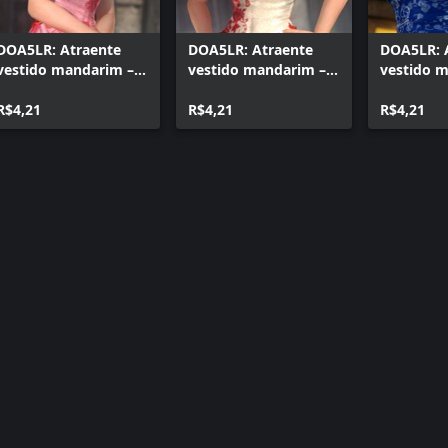
DOA5LR: Atraente
DOA5LR: Atraente
DOA5LR: 
vestido mandarim –
vestido mandarim –
vestido 
Hitomi
Honoka
Tina
R$4,21
R$4,21
R$4,21