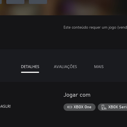
Este conteúdo requer um jogo (vend
DETALHES
AVALIAÇÕES
MAIS
Jogar com
OA5LR!
XBOX One
XBOX Seri