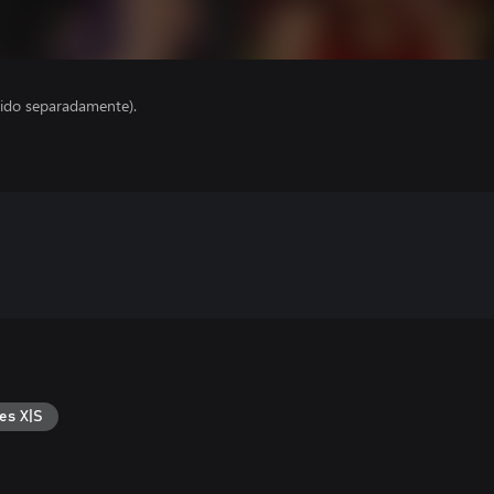
ido separadamente).
es X|S