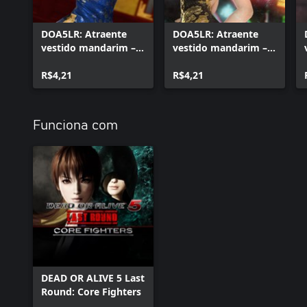
DOA5LR: Atraente
DOA5LR: Atraente
vestido mandarim –
vestido mandarim –
Kasumi
Phase 4
R$4,21
R$4,21
Funciona com
DEAD OR ALIVE 5 Last
Round: Core Fighters