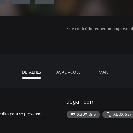
Este conteúdo requer um jogo (vend
DETALHES
AVALIAÇÕES
MAIS
Jogar com
ólito para se provarem
XBOX One
XBOX Seri