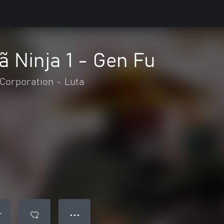
 Ninja 1 - Gen Fu
Corporation
•
Luta
● ● ●