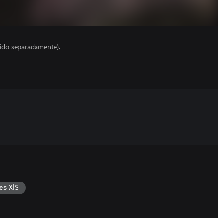
ido separadamente).
es X|S