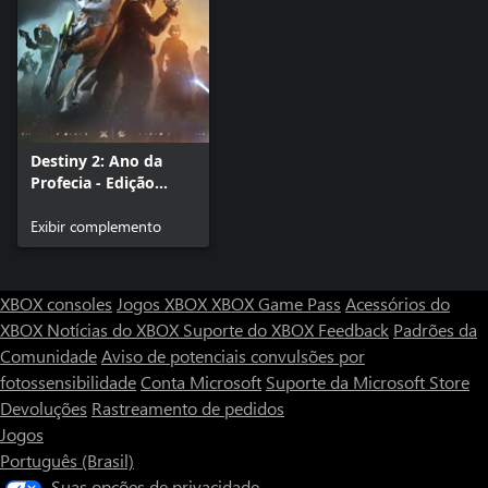
Destiny 2: Ano da
Profecia - Edição
Definitiva (PC)
Exibir complemento
XBOX consoles
Jogos XBOX
XBOX Game Pass
Acessórios do
XBOX
Notícias do XBOX
Suporte do XBOX
Feedback
Padrões da
Comunidade
Aviso de potenciais convulsões por
fotossensibilidade
Conta Microsoft
Suporte da Microsoft Store
Devoluções
Rastreamento de pedidos
Jogos
Português (Brasil)
Suas opções de privacidade