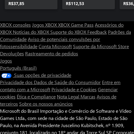
R$37,85
R$112,53
R$36
XBOX consoles
Jogos XBOX
XBOX Game Pass
Acessórios do
XBOX
Notícias do XBOX
Suporte do XBOX
Feedback
Padrões da
Comunidade
Aviso de potenciais convulsões por
fotossensibilidade
Conta Microsoft
Suporte da Microsoft Store
Devoluções
Rastreamento de pedidos
Jogos
Português (Brasil)
Suas opções de privacidade
Privacidade dos Dados de Saúde do Consumidor
Entre em
contato com a Microsoft
Privacidade e Cookies
Gerenciar
cookies
Ética e Compliance
Nota Legal
Marcas
Avisos de
terceiros
Sobre os nossos anúncios
Microsoft do Brasil Importação e Comércio de Software e Vídeo
Games Ltda., com sede na cidade de São Paulo, Estado de São
Paulo, na Avenida Presidente Juscelino Kubitschek, nº 1.909,
conjunto 181, localizado no 18º andar da Torre Sul SP Corporate