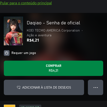
Pular para o conteúdo principal
Daqiao - Senha de oficial
KOEI TECMO AMERICA Corporation
•
Ação e aventura
R$4,21
Requer um jogo
COMPRAR
R$4,21
ADICIONAR À LISTA DE DESEJOS
● ● ●