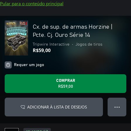
Pular para o conteúdo principal
Cx. de sup. de armas Horzine |
Pcte. Cj. Ouro Série 14
Tripwire Interactive
•
Jogos de tiros
R$59,00
Requer um jogo
COMPRAR
R$59,00
ADICIONAR À LISTA DE DESEJOS
● ● ●