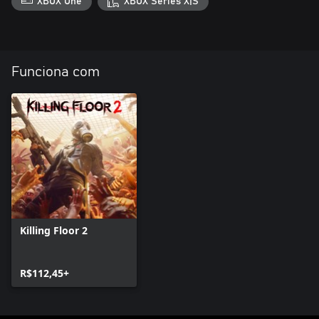
XBOX One
XBOX Series X|S
Funciona com
Killing Floor 2
R$112,45+