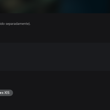
ido separadamente).
es X|S