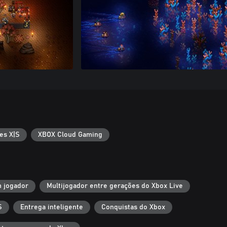
es X|S
XBOX Cloud Gaming
 jogador
Multijogador entre gerações do Xbox Live
S
Entrega inteligente
Conquistas do Xbox