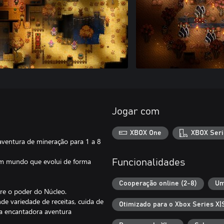
Jogar com
XBOX One
XBOX Seri
aventura de mineração para 1 a 8
a um mundo que evolui de forma
Funcionalidades
Cooperação online (2-8)
Um
bre o poder do Núcleo.
e variedade de receitas, cuida de
Otimizado para o Xbox Series X|
ta encantadora aventura