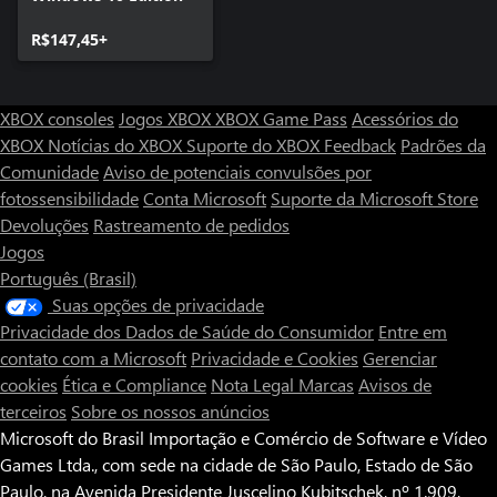
R$147,45+
XBOX consoles
Jogos XBOX
XBOX Game Pass
Acessórios do
XBOX
Notícias do XBOX
Suporte do XBOX
Feedback
Padrões da
Comunidade
Aviso de potenciais convulsões por
fotossensibilidade
Conta Microsoft
Suporte da Microsoft Store
Devoluções
Rastreamento de pedidos
Jogos
Português (Brasil)
Suas opções de privacidade
Privacidade dos Dados de Saúde do Consumidor
Entre em
contato com a Microsoft
Privacidade e Cookies
Gerenciar
cookies
Ética e Compliance
Nota Legal
Marcas
Avisos de
terceiros
Sobre os nossos anúncios
Microsoft do Brasil Importação e Comércio de Software e Vídeo
Games Ltda., com sede na cidade de São Paulo, Estado de São
Paulo, na Avenida Presidente Juscelino Kubitschek, nº 1.909,