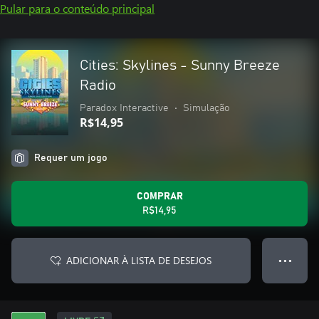
Pular para o conteúdo principal
Cities: Skylines - Sunny Breeze
Radio
Paradox Interactive
•
Simulação
R$14,95
Requer um jogo
COMPRAR
R$14,95
ADICIONAR À LISTA DE DESEJOS
● ● ●