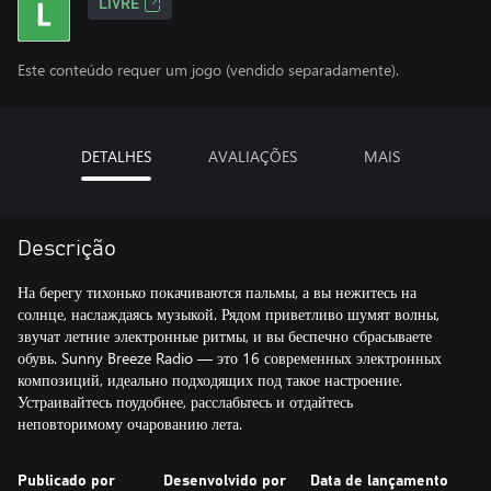
LIVRE
Este conteúdo requer um jogo (vendido separadamente).
DETALHES
AVALIAÇÕES
MAIS
Descrição
На берегу тихонько покачиваются пальмы, а вы нежитесь на
солнце, наслаждаясь музыкой. Рядом приветливо шумят волны,
звучат летние электронные ритмы, и вы беспечно сбрасываете
обувь. Sunny Breeze Radio — это 16 современных электронных
композиций, идеально подходящих под такое настроение.
Устраивайтесь поудобнее, расслабьтесь и отдайтесь
неповторимому очарованию лета.
Publicado por
Desenvolvido por
Data de lançamento