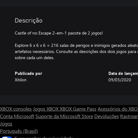
Descrição
Castle of no Escape 2-em-1 pacote de 2 jogos!
Explore 6 x 6 x 6 = 216 salas de perigos e inimigos gerados alea
artefatos necessários. Consulte as descrições dos dois jogos par
sobre cada um deles.
Publicado por
Data de lança
Xitilon
09/03/2020
XBOX consoles
Jogos XBOX
XBOX Game Pass
Acessórios do XB
Conta Microsoft
Suporte da Microsoft Store
Devoluções
Rastrea
Jogos
Português (Brasil)