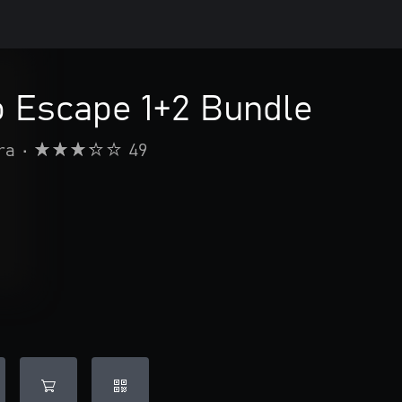
o Escape 1+2 Bundle
ra
•
49