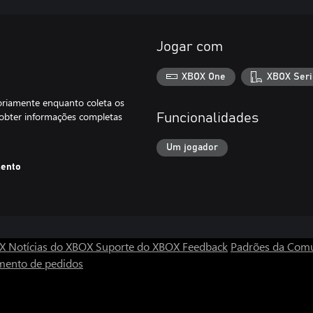
Jogar com
XBOX One
XBOX Seri
toriamente enquanto coleta os
a obter informações completas
Funcionalidades
Um jogador
mento
OX
Notícias do XBOX
Suporte do XBOX
Feedback
Padrões da Com
mento de pedidos