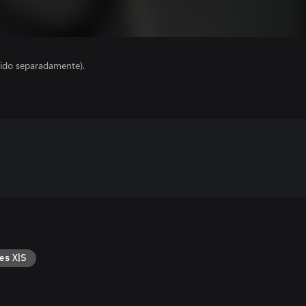
ido separadamente).
es X|S