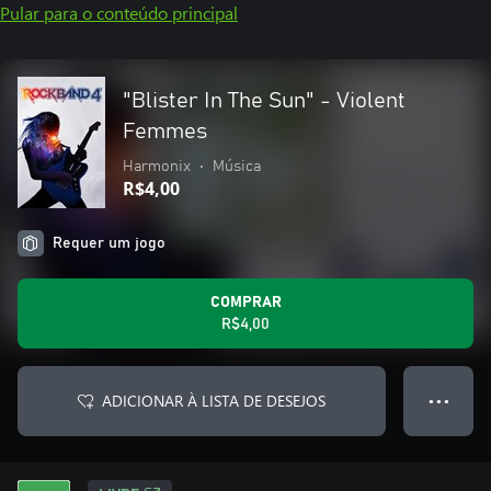
Pular para o conteúdo principal
"Blister In The Sun" - Violent
Femmes
Harmonix
•
Música
R$4,00
Requer um jogo
COMPRAR
R$4,00
ADICIONAR À LISTA DE DESEJOS
● ● ●