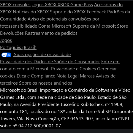
XBOX consoles
Jogos XBOX
XBOX Game Pass
Acessórios do
XBOX
Notícias do XBOX
Suporte do XBOX
Feedback
Padrões da
Comunidade
Aviso de potenciais convulsões por
fotossensibilidade
Conta Microsoft
Suporte da Microsoft Store
Devoluções
Rastreamento de pedidos
Jogos
Português (Brasil)
Suas opções de privacidade
Privacidade dos Dados de Saúde do Consumidor
Entre em
contato com a Microsoft
Privacidade e Cookies
Gerenciar
cookies
Ética e Compliance
Nota Legal
Marcas
Avisos de
terceiros
Sobre os nossos anúncios
Microsoft do Brasil Importação e Comércio de Software e Vídeo
Games Ltda., com sede na cidade de São Paulo, Estado de São
Paulo, na Avenida Presidente Juscelino Kubitschek, nº 1.909,
conjunto 181, localizado no 18º andar da Torre Sul SP Corporate
Towers, Vila Nova Conceição, CEP 04543-907, inscrita no CNPJ
sob o nº 04.712.500/0001-07.