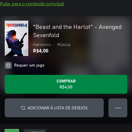
Pular para o conteúdo principal
"Beast and the Harlot" - Avenged
Sevenfold
Harmonix
•
Música
R$4,00
Requer um jogo
COMPRAR
R$4,00
ADICIONAR À LISTA DE DESEJOS
● ● ●