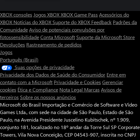
XBOX consoles
Jogos XBOX
XBOX Game Pass
Acessórios do
XBOX
Notícias do XBOX
Suporte do XBOX
Feedback
Padrões da
Comunidade
Aviso de potenciais convulsões por
fotossensibilidade
Conta Microsoft
Suporte da Microsoft Store
Devoluções
Rastreamento de pedidos
Jogos
Português (Brasil)
Suas opções de privacidade
Privacidade dos Dados de Saúde do Consumidor
Entre em
contato com a Microsoft
Privacidade e Cookies
Gerenciar
cookies
Ética e Compliance
Nota Legal
Marcas
Avisos de
terceiros
Sobre os nossos anúncios
Microsoft do Brasil Importação e Comércio de Software e Vídeo
Games Ltda., com sede na cidade de São Paulo, Estado de São
Paulo, na Avenida Presidente Juscelino Kubitschek, nº 1.909,
conjunto 181, localizado no 18º andar da Torre Sul SP Corporate
Towers, Vila Nova Conceição, CEP 04543-907, inscrita no CNPJ