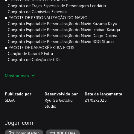
- Conjunto de Trajes Especiais de Personagem Lendário
- Conjunto de Camisetas Especiais
■ PACOTE DE PERSONALIZAÇÃO DO NAVIO
- Conjunto Especial de Personalização do Navio Kazuma Kiryu
- Conjunto Especial de Personalização do Navio Ichiban Kasuga
- Conjunto Especial de Personalização do Navio Daigo Dojima
- Conjunto Especial de Personalização do Navio RGG Studio
■ PACOTE DE KARAOKÊ EXTRA E CDS
- Canção de Karaokê Extra
- Conjunto de Coleção de CDs
*Você precisa ter uma cópia de Like a Dragon: Pirate Yakuza in
Mostrar mais
Hawaii para poder usar este conteúdo adicional. Baixe o patch
mais recente e atualize o jogo antes de usá-lo.
*Esteja ciente de que o conteúdo adicional incluído neste pacote
Publicado por
Desenvolvido por
Data de lançamento
também é vendido em conjuntos ou edições separadas.
SEGA
Ryu Ga Gotoku
21/02/2025
*O "Pacote de Tripulantes Piratas Lendários" estará disponível
Studio
após o evento de melhoria do navio pirata do protagonista no
Capítulo 2 do jogo principal.
*O "Pacote de Trajes Lendários" estará disponível após o
Jogar com
desbloqueio da habilidade de trocar de roupa no Capítulo 2 do
jogo principal.
Computador
XBOX One