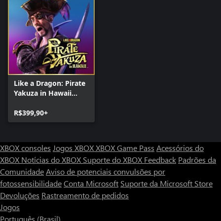
Like a Dragon: Pirate
Yakuza in Hawaii
Edição de Luxo
R$399,90+
XBOX consoles
Jogos XBOX
XBOX Game Pass
Acessórios do
XBOX
Notícias do XBOX
Suporte do XBOX
Feedback
Padrões da
Comunidade
Aviso de potenciais convulsões por
fotossensibilidade
Conta Microsoft
Suporte da Microsoft Store
Devoluções
Rastreamento de pedidos
Jogos
Português (Brasil)