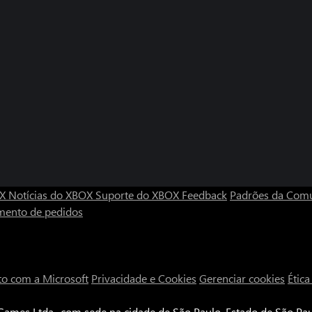
OX
Notícias do XBOX
Suporte do XBOX
Feedback
Padrões da Com
mento de pedidos
to com a Microsoft
Privacidade e Cookies
Gerenciar cookies
Étic
ames Ltda., com sede na cidade de São Paulo, Estado de São Paul