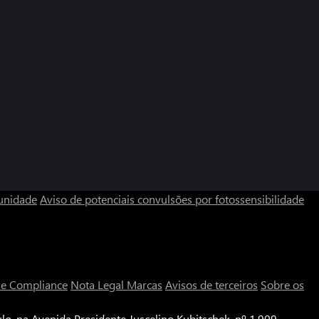
unidade
Aviso de potenciais convulsões por fotossensibilidade
a e Compliance
Nota Legal
Marcas
Avisos de terceiros
Sobre os
o, na Avenida Presidente Juscelino Kubitschek, nº 1.909,