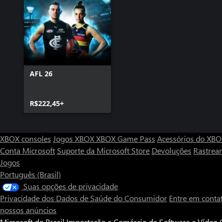
AFL 26
R$222,45+
XBOX consoles
Jogos XBOX
XBOX Game Pass
Acessórios do XB
Conta Microsoft
Suporte da Microsoft Store
Devoluções
Rastrea
Jogos
Português (Brasil)
Suas opções de privacidade
Privacidade dos Dados de Saúde do Consumidor
Entre em conta
nossos anúncios
Microsoft do Brasil Importação e Comércio de Software e Vídeo G