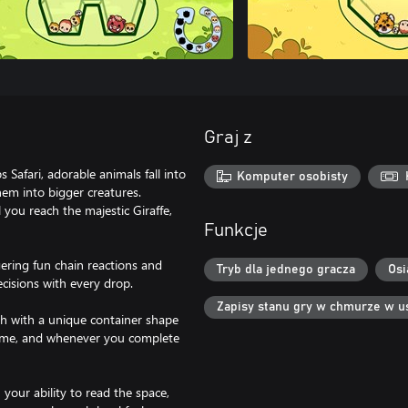
Graj z
Safari, adorable animals fall into
Komputer osobisty
them into bigger creatures.
 you reach the majestic Giraffe,
Funkcje
ering fun chain reactions and
Tryb dla jednego gracza
Osi
decisions with every drop.
Zapisy stanu gry w chmurze w u
ach with a unique container shape
 time, and whenever you complete
our ability to read the space,