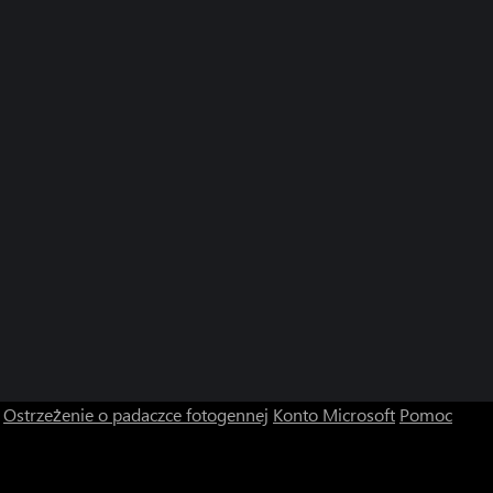
Ostrzeżenie o padaczce fotogennej
Konto Microsoft
Pomoc