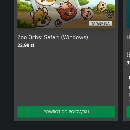
TA WERSJA
Zoo Orbs: Safari (Windows)
H
22,99 zł
+
(
9
POWRÓT DO POCZĄTKU