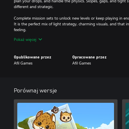
plan your drops, and handle the physics. Slopes, gaps, and tight 
different and strategic.
Complete mission sets to unlock new levels or keep playing in en
It is the perfect mix of light strategy, charming visuals, and that i
feeling.
Pokaż więcej
Observe, merge, reorganize, and shape the savanna your way.
Opublikowane przez
Opracowane przez
Afil Games
Afil Games
Porównaj wersje