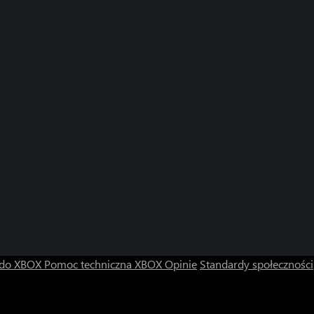
Minos Trials (Xbox One)
Minos Trials (Xbox Series)
Zoo Orbs: Safari (Windows)
Zoo Orbs: Safari (Xbox One)
Zoo Orbs: Safari (Xbox Series)
 do XBOX
Pomoc techniczna XBOX
Opinie
Standardy społeczności