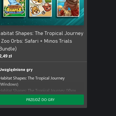
abitat Shapes: The Tropical Journey
 Zoo Orbs: Safari + Minos Trials
Bundle)
2,49 zł
Uwzględnione gry
Habitat Shapes: The Tropical Journey
(Windows)
Habitat Shapes: The Tropical Journey (Xbox
One)
PRZEJDŹ DO GRY
Habitat Shapes: The Tropical Journey (Xbox
Series)
Minos Trials (Windows)