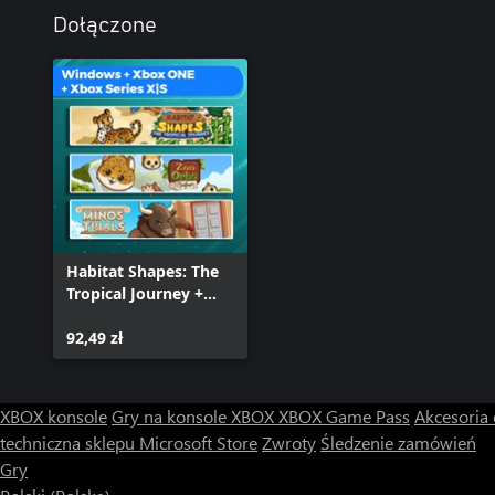
Dołączone
Habitat Shapes: The
Tropical Journey +
Zoo Orbs: Safari +
Minos Trials (Bundle)
92,49 zł
XBOX konsole
Gry na konsole XBOX
XBOX Game Pass
Akcesoria
techniczna sklepu Microsoft Store
Zwroty
Śledzenie zamówień
Gry