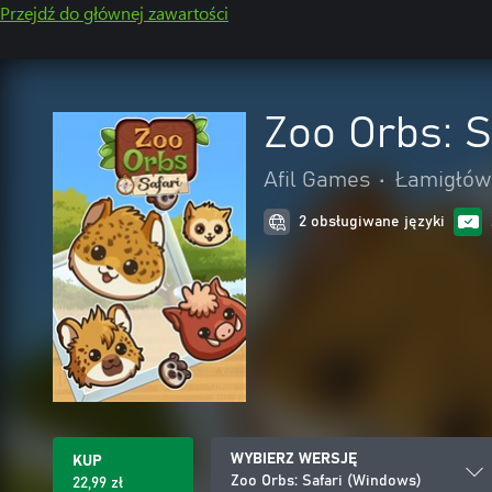
Przejdź do głównej zawartości
Zoo Orbs: S
Afil Games
•
Łamigłówk
2 obsługiwane języki
WYBIERZ WERSJĘ
KUP
Zoo Orbs: Safari (Windows)
22,99 zł