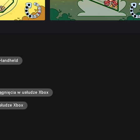
Handheld
ągnięcia w usłudze Xbox
słudze Xbox