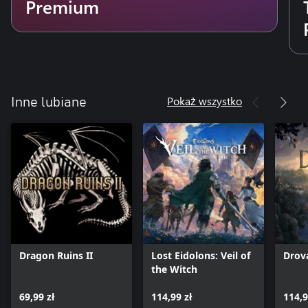
Premium
Pokaż wszystko
Inne lubiane
Dragon Ruins II
Lost Eidolons: Veil of
Drova
the Witch
69,99 zł
114,99 zł
114,9