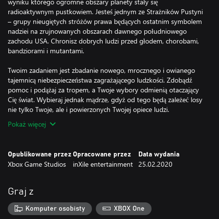
wyniku którego ogromne obszary planety stały się
radioaktywnym pustkowiem. Jesteś jednym ze Strażników Pustyni
– grupy nieugiętych stróżów prawa będących ostatnim symbolem
nadziei na zrujnowanych obszarach dawnego południowego
zachodu USA. Chronisz dobrych ludzi przed głodem, chorobami,
bandziorami i mutantami.
Twoim zadaniem jest zbadanie nowego, mrocznego i owianego
tajemnicą niebezpieczeństwa zagrażającego ludzkości. Zdobądź
pomoc i podążaj za tropem, a Twoje wybory odmienią otaczający
Cię świat. Wybieraj jednak mądrze, gdyż od tego będą zależeć losy
nie tylko Twoje, ale i powierzonych Twojej opiece ludzi.
Pokaż więcej
Opublikowane przez
Opracowane przez
Data wydania
Xbox Game Studios
inXile entertainment
25.02.2020
Graj z
Komputer osobisty
XBOX One