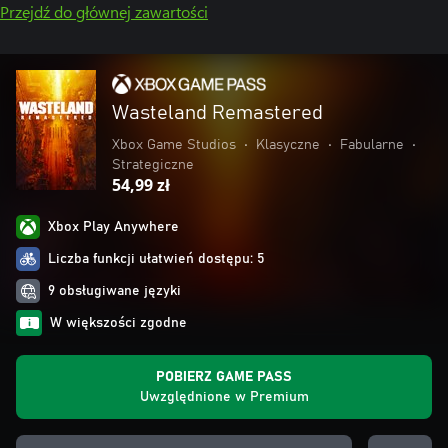
Przejdź do głównej zawartości
Wasteland Remastered
Xbox Game Studios
•
Klasyczne
•
Fabularne
•
Strategiczne
54,99 zł
Xbox Play Anywhere
Liczba funkcji ułatwień dostępu: 5
9 obsługiwane języki
W większości zgodne
POBIERZ GAME PASS
Uwzględnione w Premium